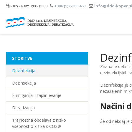
Pon - Pet:
7:00-15:00
+386 (5) 63 00 480
info@ddd-koper.s
Menu
Dezinf
STORITVE
Znana je definic
Dezinfekcija
dezinfekcijskih s
Dezinsekcija
Dezinfekcija je 
nezaželenih mik
Fumigacija - zaplinjevanje
Načini d
Deratizacija
Trajnostna obdelava z nizko
Že od nekdaj je 
vsebnostjo kisika s CO2®