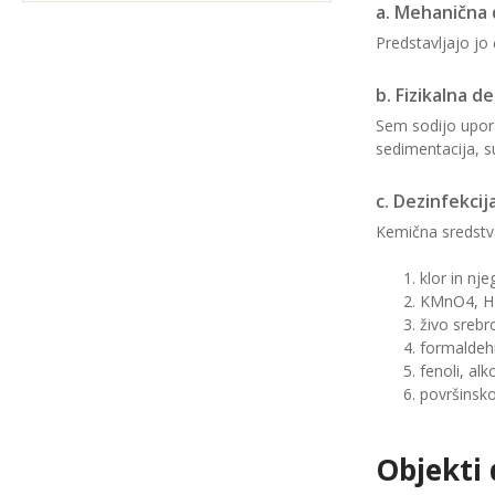
a. Mehanična 
Predstavljajo jo 
b. Fizi
Sem sodijo upora
sedimentacija, su
c. Dezinfekcij
Kemična sredstva
klor in nj
KMnO4, H2O
živo srebr
formaldeh
fenoli, alk
površinsko
O
bjekti