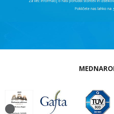
Za več informacij o naši ponudbi storitev in izde
Pokličete nas lahko na
MEDNARO