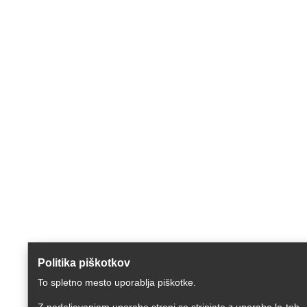
Politika piškotkov
To spletno mesto uporablja piškotke.
Z nadaljevanjem uporabe strani se strinjate z uporabo le-teh.