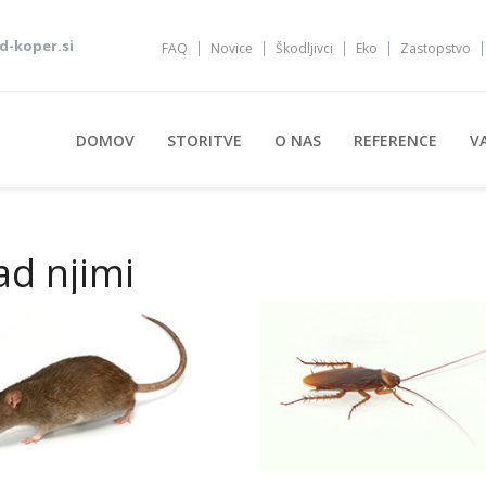
-koper.si
FAQ
Novice
Škodljivci
Eko
Zastopstvo
DOMOV
STORITVE
O NAS
REFERENCE
V
ad njimi