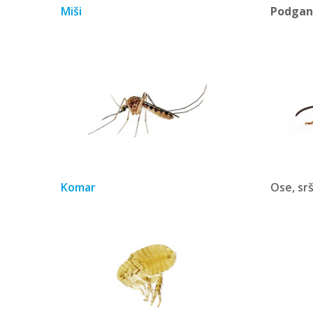
Miši
Podgan
Komar
Ose, sr