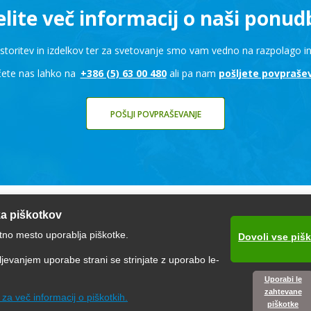
lite več informacij o naši ponud
 storitev in izdelkov ter za svetovanje smo vam vedno na razpolago
čete nas lahko na
+386 (5) 63 00 480
ali pa nam
pošljete povpraše
POŠLJI POVPRAŠEVANJE
ka piškotkov
tno mesto uporablja piškotke.
Dovoli vse piš
DNARODNO PRIZNANA KAKOV
jevanjem uporabe strani se strinjate z uporabo le-
Uporabi le
zahtevane
e za več informacij o piškotkih.
piškotke