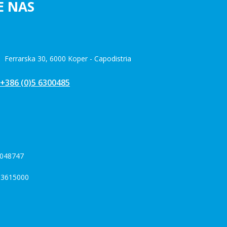
E NAS
i Ferrarska 30, 6000 Koper - Capodistria
+386 (0)5 6300485
048747
3615000