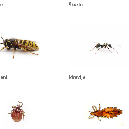
e
Ščurki
šeni
Mravlje